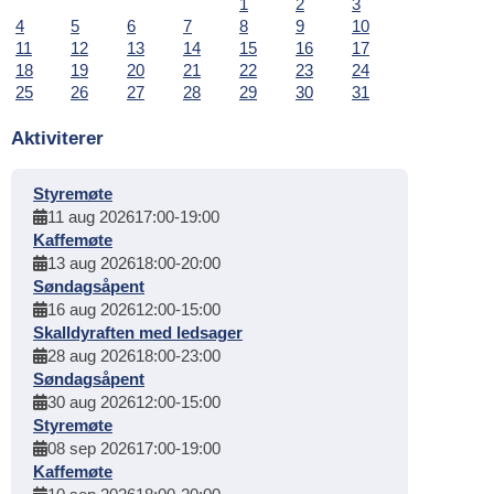
1
2
3
4
5
6
7
8
9
10
11
12
13
14
15
16
17
18
19
20
21
22
23
24
25
26
27
28
29
30
31
Aktiviterer
Styremøte
11 aug 2026
17:00
-
19:00
Kaffemøte
13 aug 2026
18:00
-
20:00
Søndagsåpent
16 aug 2026
12:00
-
15:00
Skalldyraften med ledsager
28 aug 2026
18:00
-
23:00
Søndagsåpent
30 aug 2026
12:00
-
15:00
Styremøte
08 sep 2026
17:00
-
19:00
Kaffemøte