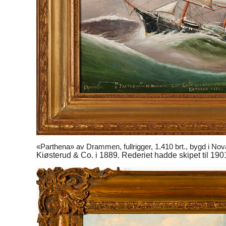
«Parthena» av Drammen, fullrigger, 1.410 brt., bygd i No
Kiøsterud & Co. i 1889. Rederiet hadde skipet til 190