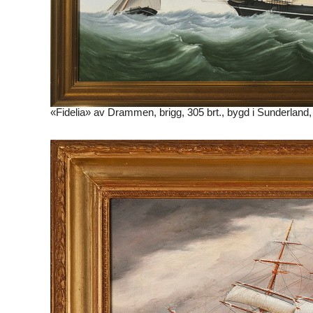
«Fidelia» av Drammen, brigg, 305 brt., bygd i Sunderland