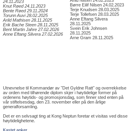
Arild Nilsen 24.02.2023
24.11.2023
Børre Eilif Nilsen 24.02.2023
Knut Røed 24.11.2023
Terje Knudsen 28.03.2025
Bente Røed 29.11.2024
Terje Tollefsen 28.03.2025
Torunn Auvi 28.02.2025
Anne Eftang Silvera
Arild Mathisen 28.11.2025
28.11.2025
Erik Bache Steen 28.11.2025
Svein Erik Johnsen
Bent Martin Jahre 27.02.2026
28.11.2025
Anne Eftang Silvera 27.02.2026
Arne Gram 28.11.2025
Utnevnelse til Kommandør av "Det Gyldne Ratt" og overrekkelse
av orden med tilhørende diplom skjer i høytidelige former på
ordenens høytids- og promosjonsdag, som finner sted enten på
vår stiftelsesdag, den 23. november eller på den årlige
generalforsamling.
Det er en selvsagt ting at Kong Neptun foretar et visitas ved disse
høytidelighetene.
Kastet anker