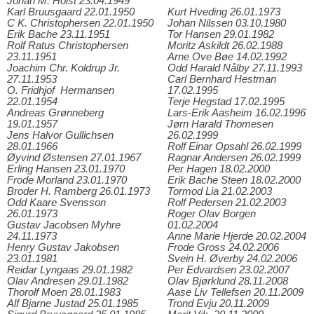
Johan M. Holst 23.04.1949
Karl Bruusgaard 22.01.1950
Kurt Hveding 26.01.1973
C K. Christophersen 22.01.1950
Johan Nilssen 03.10.1980
Erik Bache 23.11.1951
Tor Hansen 29.01.1982
Rolf Ratus Christophersen
Moritz Askildt 26.02.1988
23.11.1951
Arne Ove Bøe 14.02.1992
Joachim Chr. Koldrup Jr.
Odd Harald Nålby 27.11.1993
27.11.1953
Carl Bernhard Hestman
O. Fridhjof Hermansen
17.02.1995
22.01.1954
Terje Hegstad 17.02.1995
Andreas Grønneberg
Lars-Erik Aasheim 16.02.1996
19.01.1957
Jørn Harald Thomesen
Jens Halvor Gullichsen
26.02.1999
28.01.1966
Rolf Einar Opsahl 26.02.1999
Øyvind Østensen 27.01.1967
Ragnar Andersen 26.02.1999
Erling Hansen 23.01.1970
Per Hagen 18.02.2000
Frode Morland 23.01.1970
Erik Bache Steen 18.02.2000
Broder H. Ramberg 26.01.1973
Tormod Lia 21.02.2003
Odd Kaare Svensson
Rolf Pedersen 21.02.2003
26.01.1973
Roger Olav Borgen
Gustav Jacobsen Myhre
01.02.2004
24.11.1973
Anne Marie Hjerde 20.02.2004
Henry Gustav Jakobsen
Frode Gross 24.02.2006
23.01.1981
Svein H. Øverby 24.02.2006
Reidar Lyngaas 29.01.1982
Per Edvardsen 23.02.2007
Olav Andresen 29.01.1982
Olav Bjørklund 28.11.2008
Thorolf Moen 28.01.1983
Aase Liv Tellefsen 20.11.2009
Alf Bjarne Justad 25.01.1985
Trond Evju 20.11.2009