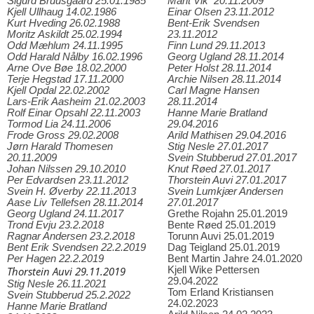
Sigurd Bruusgaard 25.01.1985
Marit Vik 20.11.2009
Kjell Ullhaug 14.02.1986
Einar Olsen 23.11.2012
Kurt Hveding 26.02.1988
Bent-Erik Svendsen
Moritz Askildt 25.02.1994
23.11.2012
Odd Mæhlum 24.11.1995
Finn Lund 29.11.2013
Odd Harald Nålby 16.02.1996
Georg Ugland 28.11.2014
Arne Ove Bøe 18.02.2000
Peter Holst 28.11.2014
Terje Hegstad 17.11.2000
Archie Nilsen 28.11.2014
Kjell Opdal 22.02.2002
Carl Magne Hansen
Lars-Erik Aasheim 21.02.2003
28.11.2014
Rolf Einar Opsahl 22.11.2003
Hanne Marie Bratland
Tormod Lia 24.11.2006
29.04.2016
Frode Gross 29.02.2008
Arild Mathisen 29.04.2016
Jørn Harald Thomesen
Stig Nesle 27.01.2017
20.11.2009
Svein Stubberud 27.01.2017
Johan Nilssen 29.10.2010
Knut Røed 27.01.2017
Per Edvardsen 23.11.2012
Thorstein Auvi 27.01.2017
Svein H. Øverby 22.11.2013
Svein Lumkjær Andersen
Aase Liv Tellefsen 28.11.2014
27.01.2017
Georg Ugland 24.11.2017
Grethe Rojahn 25.01.2019
Trond Evju 23.2.2018
Bente Røed 25.01.2019
Ragnar Andersen 23.2.2018
Torunn Auvi 25.01.2019
Bent Erik Svendsen 22.2.2019
Dag Teigland 25.01.2019
Per Hagen 22.2.2019
Bent Martin Jahre 24.01.2020
Thorstein Auvi 29.11.2019
Kjell Wike Pettersen
29.04.2022
Stig Nesle 26.11.2021
Tom Erland Kristiansen
Svein Stubberud 25.2.2022
24.02.2023
Hanne Marie Bratland