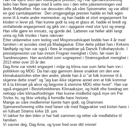
bidro han flere ganger med å sette oss i den rette julestemningen ved
årets Møljeaften. Han var dessuten ofte på våre Spisemøter, og var alltid
en god samtalepartner. Den omgjengelige presten hadde en helt egen
evne til å møte andre mennesker, og han hadde et stort engasjement for
kloden vi lever på. Han kunne godt ta seg et glass øl, hadde et bredt og
omfattende engasjement og gikk inn i oppgaver med stor lyst og energi.
Han ville gjøre en innsats, og gjorde det. Latteren var heller aldri langt
unna og folk trivdes i hans nærvær.
Etter utdannelse som teolog ved Misjonsselskapet bodde han 4 år med
familien i et avsides sted på Madagaskar. Etter dette jobbet han i Kirkens
Nødhjelp og han var også i flere år inspektør på Danvik Folkehøyskole. I
prestetjenesten var han innom Frogner menighet i Oslo, før noen år i
Sandnessjøen. Han avsluttet som sogneprest i Strømsgodset menighet i
2013 etter over 10 år der.
Dag Arne var sterkt engasjert i miljø og klima noe som førte ham inn i
politikken og MDG. Da han opp gjennom årene snakket om den ene
klimakatastrofen etter den andre, pleide han å si "at folk kommer til å
skjønne dette snart" og "jeg kan ikke skjønne annet enn at folk kommer
til å ta klimaet på alvor og begynne å stemme MDG etter hvert". Han var
også engasjert i Besteforeldrenes Klimaaksjon, og holdt ofte foredrag om
nettopp våre klimautfordringer. Han kunne imidlertid også mye om Per
Sivles liv, og likte virkelig å formidle hans historie.
Mange av våre medlemmer kjente ham godt, og Drammen
Sjømannsforening stilte med fanen vår med flaggvakter ved kisten hans i
en fullsatt Strøms kirke 18. juni.
Vi takker for den tiden vi har hatt sammen og retter vår medfølelse til
familien.
Vi savner deg, Dag Arne, og lyser fred over ditt minne!