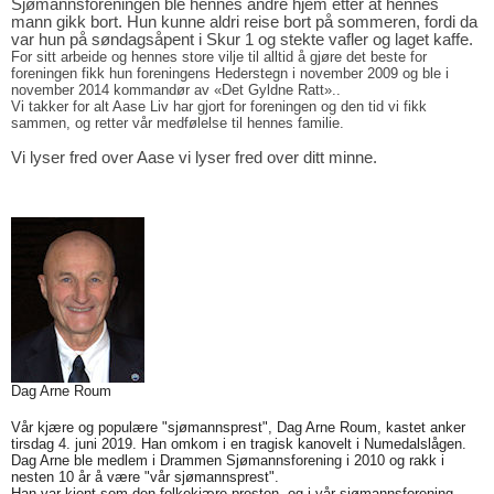
Sjømannsforeningen ble hennes andre hjem etter at hennes
mann gikk bort. Hun kunne aldri reise bort på sommeren, fordi da
var hun på søndagsåpent i Skur 1 og stekte vafler og laget kaffe.
For sitt arbeide og hennes store vilje til alltid å gjøre det beste for
foreningen fikk hun foreningens Hederstegn i november 2009 og ble i
november 2014 kommandør av «Det Gyldne Ratt»..
Vi takker for alt Aase Liv har gjort for foreningen og den tid vi fikk
sammen, og retter vår medfølelse til hennes familie.
Vi lyser fred over Aase vi lyser fred over ditt minne.
Dag Arne Roum
Vår kjære og populære "sjømannsprest", Dag Arne Roum, kastet anker
tirsdag 4. juni 2019. Han omkom i en tragisk kanovelt i Numedalslågen.
Dag Arne ble medlem i Drammen Sjømannsforening i 2010 og rakk i
nesten 10 år å være "vår sjømannsprest".
Han var kjent som den folkekjære presten, og i vår sjømannsforening