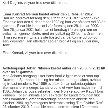
Kjell Dagfinn, vi lyser fred over ditt minne.
Einar Konrad Iversen kastet anker den 1. februar 2012.
Han ble begravet torsdag den 9. februar 2012 fra Skoger kirke.
Einar ble født den 4. desember 1928 og han var således vel 83 år
gammel. Einar ble innmeldt i vår forening den 28. januar 2000.
Den 26. januar 2001 holdt han et foredrag i foreningen om en
seilas han gjennomførte, med en lystbåt på 30 fot, fra Drammen
til russegrensen. Einars siste bosted var på Konnerud bo- og
servicesenter. Han etterlater seg en bror, Alf og en svigerinne,
Tove.
Einar Konrad, vi lyser fred over ditt minne.
Avdelingssjef Johan Nilssen kastet anker den 28. juni 2011 litt
over 88 år gammel.
Med Johans bortgang sitter hans familie igjen med et stort tap.
Drammen Sjømannsforening har mistet et meget aktet, avholdt
og trofast medlem. Fra 1969 overtok Johan sekretærjobben i
Sjømannsforeningenes Landsforbund et verv han hadde frem til
1986. Johan var også sekretær i den Norske avd. av Kapp Horn
klubben. For sin innsats som sekretær for Landsforbundet fikk
han Drammen Sjømannsforenings hederstegn aldrede den 3.
oktober 1980. og foreningens hedersbevisning “Det Gyldne Ratt”
29. oktober 2010. Johan ble opptatt som medlem i Drammen