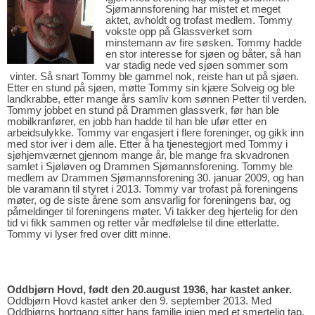
Sjømannsforening
har mistet et meget
aktet, avholdt og trofast medlem. Tommy
vokste opp på Glassverket som
minstemann av fire søsken. Tommy hadde
en stor interesse for sjøen og båter, så han
var stadig
nede ved sjøen sommer som
vinter. Så snart Tommy ble ga
mmel nok, reiste han ut på sjøen.
Etter en stund på sjøen, møtte Tommy sin kjære Solveig og ble
landkrabbe, etter mange års samliv
kom sønnen Petter til verden.
Tommy jobbet en stund på Drammen glassverk, før han ble
mobilkranfører, en jobb han hadde til han ble ufør etter en
arbeidsulykke. Tommy var engasjert i flere
foreninger, og gikk inn
med stor iver i dem alle. Etter å ha tjenestegjort med Tommy i
sjøhjemværnet
gjennom mange år, ble mange fra skvadronen
samlet i Sjøløven og Drammen Sjømannsforening.
Tommy ble
medlem av Drammen Sjømannsforening 30. januar 2009, og han
ble varamann til styret
i 2013. Tommy var trofast på foreningens
møter, og de siste årene som ansvarlig for foreningens bar,
og
påmeldinger til foreningens møter. Vi takker deg hjertelig for den
tid vi fikk sammen og retter vår
medfølelse til dine etterlatte.
Tommy vi lyser fred over ditt minne.
Oddbjørn Hovd, født den 20.august 1936, har kastet anker.
Oddbjørn Hovd kastet anker den 9. september 2013. Med
Oddbjørns bortgang sitter hans familie igjen med et smertelig tap.