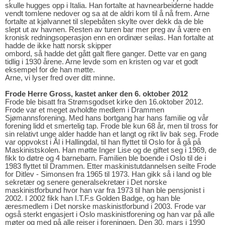
skulle hugges opp i Italia. Han fortalte at havnearbeiderne hadde
vendt tomlene nedover og sa at de aldri kom til å nå frem. Arne
fortalte at kjølvannet til slepebåten skylte over dekk da de ble
slept ut av havnen. Resten av turen bar mer preg av å være en
kronisk redningsoperasjon enn en ordinær seilas. Han fortalte at
hadde de ikke hatt norsk skipper
ombord, så hadde det gått galt flere ganger. Dette var en gang
tidlig i 1930 årene. Arne levde som en kristen og var et godt
eksempel for de han møtte.
Arne, vi lyser fred over ditt minne.
Frode Herre Gross, kastet anker den 6. oktober 2012
Frode ble bisatt fra Strømsgodset kirke den 16.oktober 2012.
Frode var et meget avholdte medlem i Drammen
Sjømannsforening. Med hans bortgang har hans familie og vår
forening lidd et smertelig tap. Frode ble kun 68 år, men til tross for
sin relativt unge alder hadde han et langt og rikt liv bak seg. Frode
var oppvokst i Ål i Hallingdal, til han flyttet til Oslo for å gå på
Maskinistskolen. Han møtte Inger Lise og de giftet seg i 1969, de
fikk to døtre og 4 barnebarn. Familien ble boende i Oslo til de i
1983 flyttet til Drammen. Etter maskinistutdannelsen seilte Frode
for Ditlev - Simonsen fra 1965 til 1973. Han gikk så i land og ble
sekretær og senere generalsekretær i Det norske
maskinistforbund hvor han var fra 1973 til han ble pensjonist i
2002. I 2002 fikk han I.T.F.s Golden Badge, og han ble
æresmedlem i Det norske maskinistforbund i 2003. Frode var
også sterkt engasjert i Oslo maskinistforening og han var på alle
møter og med på alle reiser i foreningen. Den 30. mars i 1990