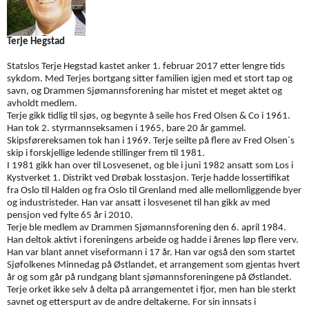
Terje Hegstad
Statslos Terje Hegstad kastet anker 1. februar 2017 etter lengre tids
sykdom. Med Terjes bortgang sitter familien igjen med et stort tap og
savn, og Drammen Sjømannsforening har mistet et meget aktet og
avholdt medlem.
Terje gikk tidlig til sjøs, og begynte å seile hos Fred Olsen & Co i 1961.
Han tok 2. styrmannseksamen i 1965, bare 20 år gammel.
Skipsførereksamen tok han i 1969. Terje seilte på flere av Fred Olsen´s
skip i forskjellige ledende stillinger frem til 1981.
I 1981 gikk han over til Losvesenet, og ble i juni 1982 ansatt som Los i
Kystverket 1. Distrikt ved Drøbak losstasjon. Terje hadde lossertifikat
fra Oslo til Halden og fra Oslo til Grenland med alle mellomliggende byer
og industristeder. Han var ansatt i losvesenet til han gikk av med
pensjon ved fylte 65 år i 2010.
Terje ble medlem av Drammen Sjømannsforening den 6. april 1984.
Han deltok aktivt i foreningens arbeide og hadde i årenes løp flere verv.
Han var blant annet viseformann i 17 år. Han var også den som startet
Sjøfolkenes Minnedag på Østlandet, et arrangement som gjentas hvert
år og som går på rundgang blant sjømannsforeningene på Østlandet.
Terje orket ikke selv å delta på arrangementet i fjor, men han ble sterkt
savnet og etterspurt av de andre deltakerne. For sin innsats i