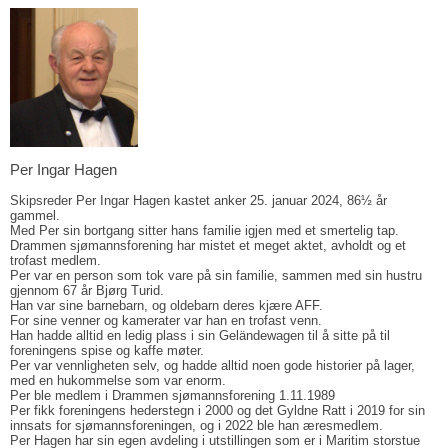
Per Ingar Hagen
Skipsreder Per Ingar Hagen kastet anker 25. januar 2024, 86½ år
gammel.
Med Per sin bortgang sitter hans familie igjen med et smertelig tap.
Drammen sjømannsforening har mistet et meget aktet, avholdt og et
trofast medlem.
Per var en person som tok vare på sin familie, sammen med sin hustru
gjennom 67 år Bjørg Turid.
Han var sine barnebarn, og oldebarn deres kjære AFF.
For sine venner og kamerater var han en trofast venn.
Han hadde alltid en ledig plass i sin Geländewagen til å sitte på til
foreningens spise og kaffe møter.
Per var vennligheten selv, og hadde alltid noen gode historier på lager,
med en hukommelse som var enorm.
Per ble medlem i Drammen sjømannsforening 1.11.1989
Per fikk foreningens hederstegn i 2000 og det Gyldne Ratt i 2019 for sin
innsats for sjømannsforeningen, og i 2022 ble han æresmedlem.
Per Hagen har sin egen avdeling i utstillingen som er i Maritim storstue