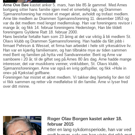
Arne Ove Bøe
kastet anker 5. mars, han ble 85 år gammel. Med Arnes
bortgang sitter hans familie igjen med et smertelig tap, og Drammen
Sjømannsforening har mistet et meget aktet, avholdt og trofast medlem.
Arne ble medlem av Drammen Sjømannsforening 11. desember 1953 og
var da det medlem med lengst medlemskap. Han var foreningens revisor i
mange år, og fikk 14. februar foreningens Hederstegn, Han ble tildelt
foreningens Gyldene Ratt 18. februar 2000.
Hans bestefar fortalte ham som 23 åring at det var viktig å bli medlem St.
Olavs klubb og Drammen Sjømannsforening.
Han hadde da fått jobb i
firmaet Pehrson & Wessel, et firma han arbeidet i hele sitt yrkesaktive liv.
Han var en kjærlig familiemann, og han tilbrakte mye av tiden sammen
med Berit og familien på hytta ved Sandvannseter.
Berit og Arne var
samboere i 20 år, til de giftet seg på Arnes 80 års dag. Arne hadde mange
interesser, det var musikkens venner, vinklubben, St. Olavs klubb,
Sjømannsforeningen.
Arne var også en ivrig golfspiller, og fikk «Hole in
one» på Kjekstad golfbane.
Foreningen har mistet et aktet medlem. Vi takker deg hjertelig for den tid
vi fikk sammen og retter vår medfølelse til din familie. Arne vi lyser fred
over ditt minne.
R
og
er
Olav Borgen kastet anker 18.
februar
2015
ett
e
r en
la
n
g s
ykdomsperio
de, han var ved
godt humør, selv om han viste det gikk mot