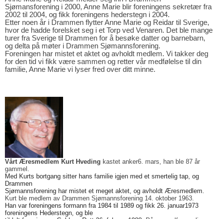
Sjømansforening i 2000, Anne Marie blir foreningens sekretær fra
2002 til 2004, og fikk foreningens hederstegn i 2004.
Etter noen år i Drammen flytter Anne Marie og Reidar til Sverige,
hvor de hadde forelsket seg i et Torp ved Venaren. Det ble mange
turer fra Sverige til Drammen for å besøke datter og barnebarn,
og delta på møter i Drammen Sjømannsforening.
Foreningen har mistet et aktet og avholdt medlem. Vi takker deg
for den tid vi fikk være sammen og retter vår medfølelse til din
familie, Anne Marie vi lyser fred over ditt minne.
Vårt Æresmedlem Kurt Hveding
kastet anker
6. mars, han ble 87 år
gammel.
Med Kurts bortgang sitter hans familie igjen med et smertelig tap,
og
Drammen
Sjømannsforening har mistet et meget aktet, og
avholdt Æresmedlem.
Kurt ble medlem av Drammen Sjømannsforening 14. oktober 1963.
Han var foreningens formann fra 1984 til 1989 og fikk 26. januar1973
foreningens Hederstegn, og ble