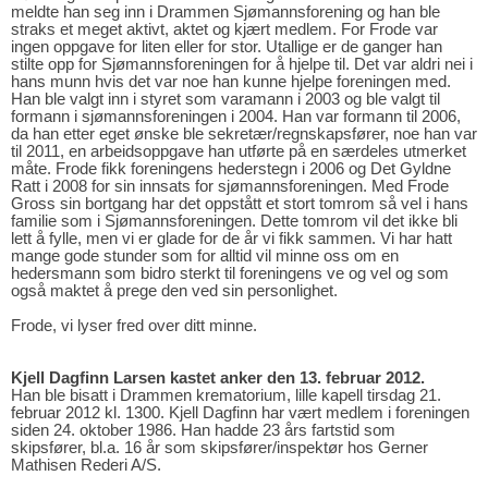
meldte han seg inn i Drammen Sjømannsforening og han ble
straks et meget aktivt, aktet og kjært medlem. For Frode var
ingen oppgave for liten eller for stor. Utallige er de ganger han
stilte opp for Sjømannsforeningen for å hjelpe til. Det var aldri nei i
hans munn hvis det var noe han kunne hjelpe foreningen med.
Han ble valgt inn i styret som varamann i 2003 og ble valgt til
formann i sjømannsforeningen i 2004. Han var formann til 2006,
da han etter eget ønske ble sekretær/regnskapsfører, noe han var
til 2011, en arbeidsoppgave han utførte på en særdeles utmerket
måte. Frode fikk foreningens hederstegn i 2006 og Det Gyldne
Ratt i 2008 for sin innsats for sjømannsforeningen. Med Frode
Gross sin bortgang har det oppstått et stort tomrom så vel i hans
familie som i Sjømannsforeningen. Dette tomrom vil det ikke bli
lett å fylle, men vi er glade for de år vi fikk sammen. Vi har hatt
mange gode stunder som for alltid vil minne oss om en
hedersmann som bidro sterkt til foreningens ve og vel og som
også maktet å prege den ved sin personlighet.
Frode, vi lyser fred over ditt minne.
Kjell Dagfinn Larsen kastet anker den 13. februar 2012.
Han ble bisatt i Drammen krematorium, lille kapell tirsdag 21.
februar 2012 kl. 1300. Kjell Dagfinn har vært medlem i foreningen
siden 24. oktober 1986. Han hadde 23 års fartstid som
skipsfører, bl.a. 16 år som skipsfører/inspektør hos Gerner
Mathisen Rederi A/S.