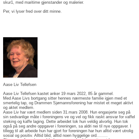
skur1, med maritime gjenstander og malerier.
Per, vi lyser fred over ditt minne.
Aase Liv Tellefsen
Aase Liv Tellefsen kastet anker 19 mars 2022, 85 år gammel.
Med Aase Livs bortgang sitter hennes nærmeste familie igjen med et
smertelig tap, og Drammen Sjømannsforening har mistet et meget aktivt
og aktet medlem.
Aase Liv har vært medlem siden 31.mars 2008. Hun engasjerte seg på
sin sedvanlige måte i foreningens ve og vel og fikk raskt ansvar for vaffel
steking og kaffe laging. Dette arbeidet tok hun veldig alvorlig. Hun tok
også på seg andre oppgaver i foreningen, sa aldri nei til nye oppgaver. I
tillegg til alt arbeide hun har gjort for foreningen har hun alltid vært utrolig
sosial og positiv. Alltid blid, alltid noen hyggelige ord.........