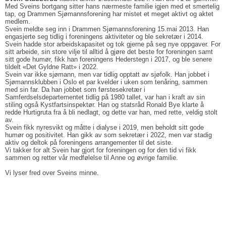
Med Sveins bortgang sitter hans nærmeste familie igjen med et smertelig
tap, og Drammen Sjømannsforening har mistet et meget aktivt og aktet
medlem.
Svein meldte seg inn i Drammen Sjømannsforening 15.mai 2013. Han
engasjerte seg tidlig i foreningens aktiviteter og ble sekretær i 2014.
Svein hadde stor arbeidskapasitet og tok gjerne på seg nye oppgaver. For
sitt arbeide, sin store vilje til alltid å gjøre det beste for foreningen samt
sitt gode humør, fikk han foreningens Hederstegn i 2017, og ble senere
tildelt «Det Gyldne Ratt» i 2022.
Svein var ikke sjømann, men var tidlig opptatt av sjøfolk. Han jobbet i
Sjømannsklubben i Oslo et par kvelder i uken som tenåring, sammen
med sin far. Da han jobbet som førstesekretær i
Samferdselsdepartementet tidlig på 1980 tallet, var han i kraft av sin
stiling også Kystfartsinspektør. Han og statsråd Ronald Bye klarte å
redde Hurtigruta fra å bli nedlagt, og dette var han, med rette, veldig stolt
av.
Svein fikk nyresvikt og måtte i dialyse i 2019, men beholdt sitt gode
humør og positivitet. Han gikk av som sekretær i 2022, men var stadig
aktiv og deltok på foreningens arrangementer til det siste.
Vi takker for alt Svein har gjort for foreningen og for den tid vi fikk
sammen og retter vår medfølelse til Anne og øvrige familie.
Vi lyser fred over Sveins minne.