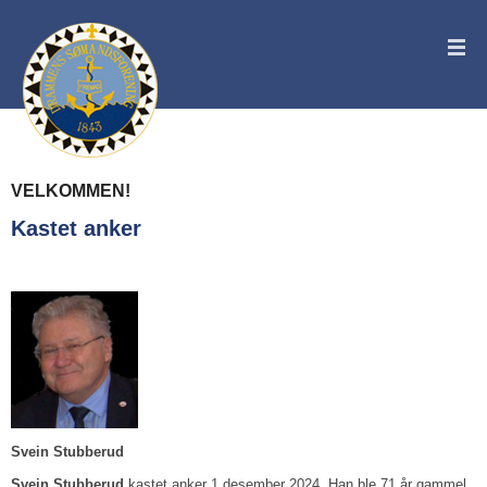
VELKOMMEN!
Kastet anker
Svein Stubberud
Svein Stubberud
kastet anker 1.desember 2024. Han ble 71 år gammel.