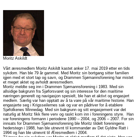
Moritz Askildt
Vårt æresmedlem Moritz Askildt kastet anker 17. mai 2019 etter en tids
sykdom. Han ble 79 år gammel. Med Moritz sin bortgang sitter familien
igjen med et stort tap og savn, og Drammen Sjømannsforening har mistet
et meget aktet og avholdt æresmedlem.
Moritz meldte seg inn i Drammen Sjømannsforening i 1983. Med sin
allsidige bakgrunn fra Sjøforsvaret og sin interesse for den maritime
næringen generelt og navigasjon spesielt, ble han et aktivt og engasjert
medlem. Særlig var han opptatt av å ta vare på vår maritime historie. Han
engasjerte seg i Krigsseilernes sak og var en pådriver for å etablere
Sjøfolkenes Minnedag. Med sin bakgrunn og sitt engasjement var det
naturlig at Moritz fikk flere verv og raskt kom inn i foreningens styre. Han
var foreningens formann i periodene 1990 – 2004, og 2006 – 2007. For sin
innsats for Drammen Sjømannsforening ble Moritz tildelt foreningens
hederstegn i 1988, han ble utnevnt til kommandør av Det Gyldne Ratt i
1994 og han ble utnevnt til Æresmedlem i 2004.