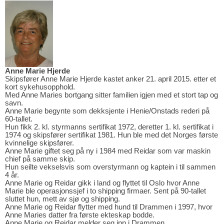
Anne Marie Hjerde
Skipsfører Anne Marie Hjerde kastet anker 21. april 2015. etter et
kort sykehusopphold.
Med Anne Maries bortgang sitter familien igjen med et stort tap og
savn.
Anne Marie begynte som dekksjente i Henie/Onstads rederi på
60-tallet.
Hun fikk 2. kl. styrmanns sertifikat 1972, deretter 1. kl. sertifikat i
1974 og skipsfører sertifikat 1981. Hun ble med det Norges første
kvinnelige skipsfører.
Anne Marie giftet seg på ny i 1984 med Reidar som var maskin
chief på samme skip.
Hun seilte vekselsvis som overstyrmann og kaptein i til sammen
4 år.
Anne Marie og Reidar gikk i land og flyttet til Oslo hvor Anne
Marie ble operasjonssjef i to shipping firmaer. Sent på 90-tallet
sluttet hun, mett av sjø og shipping.
Anne Marie og Reidar flytter med hund til Drammen i 1997, hvor
Anne Maries datter fra første ekteskap bodde.
Anne Marie og Reidar melder seg inn i Drammen