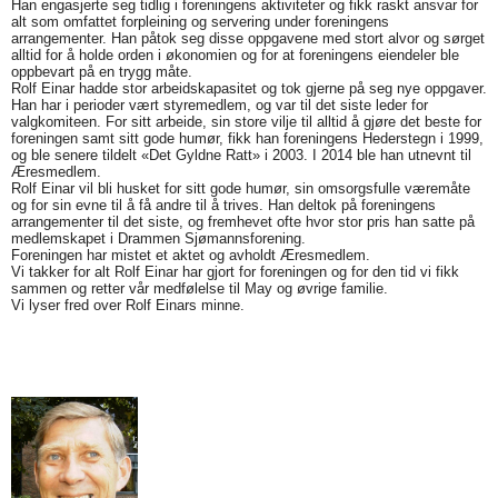
Han engasjerte seg tidlig i foreningens aktiviteter og fikk raskt ansvar for
alt som omfattet forpleining og servering under foreningens
arrangementer. Han påtok seg disse oppgavene med stort alvor og sørget
alltid for å holde orden i økonomien og for at foreningens eiendeler ble
oppbevart på en trygg måte.
Rolf Einar hadde stor arbeidskapasitet og tok gjerne på seg nye oppgaver.
Han har i perioder vært styremedlem, og var til det siste leder for
valgkomiteen. For sitt arbeide, sin store vilje til alltid å gjøre det beste for
foreningen samt sitt gode humør, fikk han foreningens Hederstegn i 1999,
og ble senere tildelt «Det Gyldne Ratt» i 2003. I 2014 ble han utnevnt til
Æresmedlem.
Rolf Einar vil bli husket for sitt gode humør, sin omsorgsfulle væremåte
og for sin evne til å få andre til å trives. Han deltok på foreningens
arrangementer til det siste, og fremhevet ofte hvor stor pris han satte på
medlemskapet i Drammen Sjømannsforening.
Foreningen har mistet et aktet og avholdt Æresmedlem.
Vi takker for alt Rolf Einar har gjort for foreningen og for den tid vi fikk
sammen og retter vår medfølelse til May og øvrige familie.
Vi lyser fred over Rolf Einars minne.