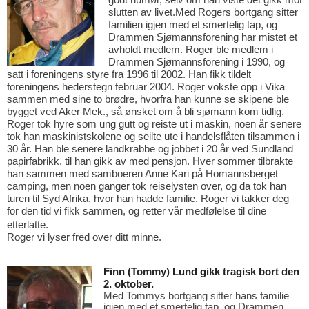
slutten av livet.Med Rogers bortgang sitter
familien igjen med et smertelig tap, og
Drammen Sjømannsfor
ening har mistet et
avholdt medlem.
Roger ble medlem i
Drammen Sjømannsforening i 1990, og
satt i foreningens styre fra 1996 til 2002. Han fikk tildelt
foreningens hedersteg
n feb
ruar 2004.
Roger vokste opp i Vika
sammen med sine to brødre, hvorfra han kunne
se skipene ble
bygget ved Aker Mek., så ønsket om å bli sjømann kom tidlig.
Roger tok hyre som ung gutt og reiste ut i maskin, noen år senere
tok han maskinistskolene og seilte ute i handelsflåten tilsammen i
30 år.
Han ble senere landkrabbe og jobbet i 20 år
ved Sundland
papirfabrikk, til han gikk av med pensjon. Hver sommer tilbrakte
han sammen med samboeren Anne Kari på Homannsberget
camping, men noen ganger tok reiselysten over, og da tok han
turen til Syd Afrika, hvor han hadde familie. Roger vi takker deg
for den tid vi fikk sammen, og retter vår medfølelse til dine
etterlatte.
Roger vi lyser fred over ditt minne.
Finn (T
o
m
my) Lund gikk tragisk bort den
2. oktober.
Me
d To
m
my
s bortgang sitter hans familie
igjen med et smertelig tap, og Drammen