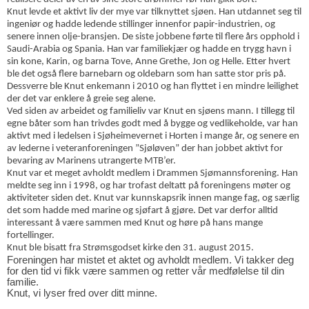
Knut levde et aktivt liv der mye var tilknyttet sjøen. Han utdannet seg til
ingeniør og hadde ledende stillinger innenfor papir-industrien, og
senere innen olje-bransjen. De siste jobbene førte til flere års opphold i
Saudi-Arabia og Spania. Han var familiekjær og hadde en trygg havn i
sin kone, Karin, og barna Tove, Anne Grethe, Jon og Helle. Etter hvert
ble det også flere barnebarn og oldebarn som han satte stor pris på.
Dessverre ble Knut enkemann i 2010 og han flyttet i en mindre leilighet
der det var enklere å greie seg alene.
Ved siden av arbeidet og familieliv var Knut en sjøens mann. I tillegg til
egne båter som han trivdes godt med å bygge og vedlikeholde, var han
aktivt med i ledelsen i Sjøheimevernet i Horten i mange år, og senere en
av lederne i veteranforeningen ”Sjøløven” der han jobbet aktivt for
bevaring av Marinens utrangerte MTB’er.
Knut var et meget avholdt medlem i Drammen Sjømannsforening. Han
meldte seg inn i 1998, og har trofast deltatt på foreningens møter og
aktiviteter siden det. Knut var kunnskapsrik innen mange fag, og særlig
det som hadde med marine og sjøfart å gjøre. Det var derfor alltid
interessant å være sammen med Knut og høre på hans mange
fortellinger.
Knut ble bisatt fra Strømsgodset kirke den 31. august 2015.
Foreningen har mistet et aktet og avholdt medlem. Vi takker deg
for den tid vi fikk være sammen og retter vår medfølelse til din
familie.
Knut, vi lyser fred over ditt minne.