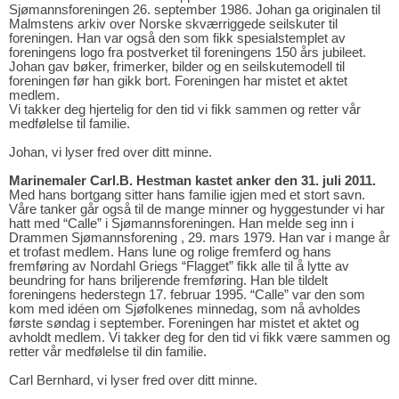
Sjømannsforeningen 26. september 1986. Johan ga originalen til
Malmstens arkiv over Norske skværriggede seilskuter til
foreningen. Han var også den som fikk spesialstemplet av
foreningens logo fra postverket til foreningens 150 års jubileet.
Johan gav bøker, frimerker, bilder og en seilskutemodell til
foreningen før han gikk bort. Foreningen har mistet et aktet
medlem.
Vi takker deg hjertelig for den tid vi fikk sammen og retter vår
medfølelse til familie.
Johan, vi lyser fred over ditt minne.
Marinemaler Carl.B. Hestman kastet anker den 31. juli 2011.
Med hans bortgang sitter hans familie igjen med et stort savn.
Våre tanker går også til de mange minner og hyggestunder vi har
hatt med “Calle” i Sjømannsforeningen. Han melde seg inn i
Drammen Sjømannsforening , 29. mars 1979. Han var i mange år
et trofast medlem. Hans lune og rolige fremferd og hans
fremføring av Nordahl Griegs “Flagget” fikk alle til å lytte av
beundring for hans briljerende fremføring. Han ble tildelt
foreningens hederstegn 17. februar 1995. “Calle” var den som
kom med idéen om Sjøfolkenes minnedag, som nå avholdes
første søndag i september. Foreningen har mistet et aktet og
avholdt medlem. Vi takker deg for den tid vi fikk være sammen og
retter vår medfølelse til din familie.
Carl Bernhard, vi lyser fred over ditt minne.