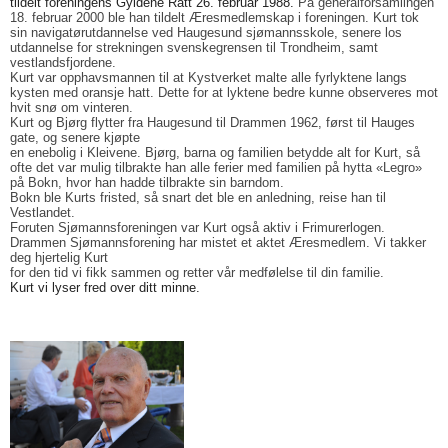
tildelt foreningens Gyldene Ratt 26. februar 1988.
På generalforsamlingen
18. februar 2000 ble han tildelt Æresmedlemskap i foreningen.
Kurt tok
sin navigatørutdannelse ved Haugesund sjømannsskole, senere los
utdannelse for strekningen svenskegrensen til Trondheim, samt
vestlandsfjordene.
Kurt var opphavsmannen til at Kystverket malte alle fyrlyktene langs
kysten med oransje hatt. Dette for at lyktene bedre kunne observeres mot
hvit snø om vinteren.
Kurt og Bjørg flytter fra Haugesund til Drammen 1962, først til Hauges
gate, og senere kjøpte
en enebolig i Kleivene.
Bjørg, barna og familien betydde alt for Kurt, så
ofte det var mulig tilbrakte han alle ferier med familien på hytta «Legro»
på Bokn, hvor han hadde tilbrakte sin barndom.
Bokn ble Kurts fristed, så snart det ble en anledning, reise han til
Vestlandet.
Foruten Sjømannsforeningen var Kurt også aktiv i Frimurerlogen.
Drammen Sjømannsforening har mistet et aktet Æresmedlem. Vi takker
deg hjertelig Kurt
for den tid vi fikk sammen og retter vår medfølelse til din familie.
Kurt vi lyser fred over ditt minne.