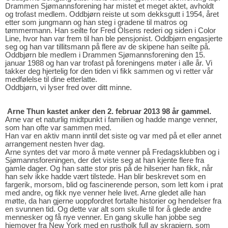
Drammen Sjømannsforening har mistet et meget aktet, avholdt
og trofast medlem. Oddbjørn reiste ut som dekksgutt i 1954, året
etter som jungmann og han steg i gradene til matros og
tømmermann. Han seilte for Fred Olsens rederi og siden i Color
Line, hvor han var frem til han ble pensjonist. Oddbjørn engasjerte
seg og han var tillitsmann på flere av de skipene han seilte på.
Oddbjørn ble medlem i Drammen Sjømannsforening den 15.
januar 1988 og han var trofast på foreningens møter i alle år. Vi
takker deg hjertelig for den tiden vi fikk sammen og vi retter vår
medfølelse til dine etterlatte.
Oddbjørn, vi lyser fred over ditt minne.
Arne Thun kastet anker den 2. februar 2013 98 år gammel.
Arne var et naturlig midtpunkt i familien og hadde mange venner,
som han ofte var sammen med.
Han var en aktiv mann inntil det siste og var med på et eller annet
arrangement nesten hver dag.
Arne syntes det var moro å møte venner på Fredagsklubben og i
Sjømannsforeningen, der det viste seg at han kjente flere fra
gamle dager. Og han satte stor pris på de hilsener han fikk, når
han selv ikke hadde vært tilstede. Han blir beskrevet som en
fargerik, morsom, blid og fascinerende person, som lett kom i prat
med andre, og fikk nye venner hele livet. Arne gledet alle han
møtte, da han gjerne uoppfordret fortalte historier og hendelser fra
en svunnen tid. Og dette var alt som skulle til for å glede andre
mennesker og få nye venner. En gang skulle han jobbe seg
hjemover fra New York med en rustholk full av skrapjern, som