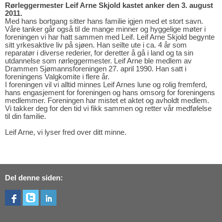
Rørleggermester Leif Arne Skjold kastet anker den 3. august
2011.
Med hans bortgang sitter hans familie igjen med et stort savn.
Våre tanker går også til de mange minner og hyggelige møter i
foreningen vi har hatt sammen med Leif. Leif Arne Skjold begynte
sitt yrkesaktive liv på sjøen. Han seilte ute i ca. 4 år som
reparatør i diverse rederier, for deretter å gå i land og ta sin
utdannelse som rørleggermester. Leif Arne ble medlem av
Drammen Sjømannsforeningen 27. april 1990. Han satt i
foreningens Valgkomite i flere år.
I foreningen vil vi alltid minnes Leif Arnes lune og rolig fremferd,
hans engasjement for foreningen og hans omsorg for foreningens
medlemmer. Foreningen har mistet et aktet og avholdt medlem.
Vi takker deg for den tid vi fikk sammen og retter vår medfølelse
til din familie.
Leif Arne, vi lyser fred over ditt minne.
Del denne siden: