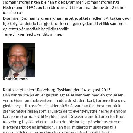
sjømannsforeningen ble han tildelt Drammen Sjømannsforenings
Hederstegn i 1995, og han ble utnevnt til Kommandør av det Gyldne
Ratt i 2000.
Drammen Sjømannsforening har mistet et aktet medlem. Vi takker deg
hjertelig for det du har gjort for foreningen og den tid vi fikk sammen,
og retter vår medfølelse til din familie.
Terje vi lyser fred over ditt minne.
Knut Knutsen
Knut
kas
tet anker i Ratzeburg, Tyskland den 14. august 2015.
Han var da ute på en lenge planlagt reise sammen med en god seiler-
venn. Gjennom hele vinteren hadde de studert kart, forberedt seg og
gledet seg. Til tross for sin alder på 87 år var han fast bestemt på å
gjennomføre reisen som skulle ta de to eventyrlystne herrer gjennom
kanalene i Europa og til Middelhavet. Dessverre endte turen for Knut i
Ratzeburg i Tyskland etter at han der ble innlagt på sykehus etter et
hjerteinfarkt og en infeksjon. Han fikk imidlertid muligheten til å
realisere deler av en av sine store drømmer før han gikk bort.