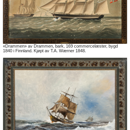
«Drammen» av Drammen, bark, 169 commercelæster, bygd
1840 i Finnland. Kjøpt av T.A. Wærner 1848.