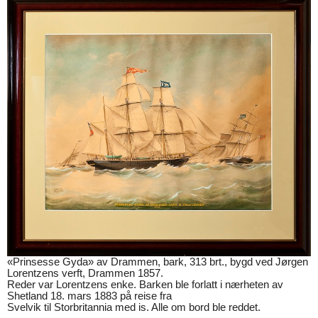
«Prinsesse Gyda» av Drammen, bark, 313 brt., bygd ved Jørgen
Lorentzens verft, Drammen 1857.
Reder var Lorentzens enke. Barken ble forlatt i nærheten av
Shetland 18. mars 1883 på reise fra
Svelvik til Storbritannia med is. Alle om bord ble reddet.