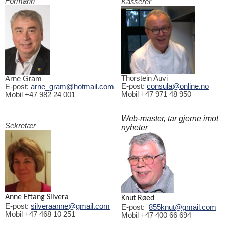
Formann
Kasserer
Thorstein Auvi
Arne Gram
E-post:
consula@online.no
E-post:
arne_gram@hotmail.com
Mobil +47 971 48 950
Mobil +47 982 24 001
Web-master, tar gjerne imot
Sekretær
nyheter
Anne Eftang Silvera
Knut Røed
E-post:
silveraanne@gmail.com
E-post:
855knut@gmail.com
Mobil +47 468 10 251
Mobil +47 400 66 694