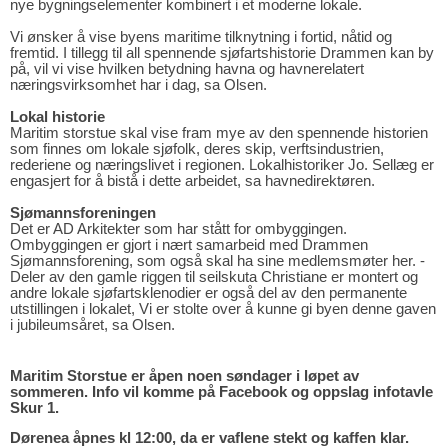
nye bygningselementer kombinert i et moderne lokale.
Vi ønsker å vise byens maritime tilknytning i fortid, nåtid og
fremtid. I tillegg til all spennende sjøfartshistorie Drammen kan by
på, vil vi vise hvilken betydning havna og havnerelatert
næringsvirksomhet har i dag, sa Olsen.
Lokal historie
Maritim storstue skal vise fram mye av den spennende historien
som finnes om lokale sjøfolk, deres skip, verftsindustrien,
rederiene og næringslivet i regionen. Lokalhistoriker Jo. Sellæg er
engasjert for å bistå i dette arbeidet, sa havnedirektøren.
Sjømannsforeningen
Det er AD Arkitekter som har stått for ombyggingen.
Ombyggingen er gjort i nært samarbeid med Drammen
Sjømannsforening, som også skal ha sine medlemsmøter her. -
Deler av den gamle riggen til seilskuta Christiane er montert og
andre lokale sjøfartsklenodier er også del av den permanente
utstillingen i lokalet, Vi er stolte over å kunne gi byen denne gaven
i jubileumsåret, sa Olsen.
Maritim Storstue er åpen noen søndager i løpet av
sommeren. Info vil komme på Facebook og oppslag infotavle
Skur 1.
Dørenea åpnes kl 12:00, da er vaflene stekt og kaffen klar.