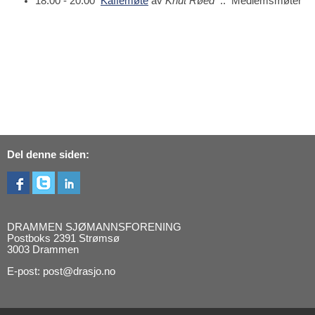
18:00 - 20:00
Kaffemøte
av
Knut Røed
:: Medlemsmøter
Del denne siden:
DRAMMEN SJØMANNSFORENING
Postboks 2391 Strømsø
3003 Drammen
E-post: post@drasjo.no