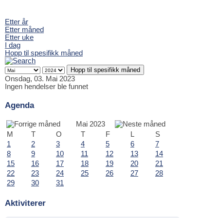
Etter år
Etter måned
Etter uke
I dag
Hopp til spesifikk måned
Hopp til spesifikk måned
Onsdag, 03. Mai 2023
Ingen hendelser ble funnet
Agenda
Mai 2023
M
T
O
T
F
L
S
1
2
3
4
5
6
7
8
9
10
11
12
13
14
15
16
17
18
19
20
21
22
23
24
25
26
27
28
29
30
31
Aktiviterer