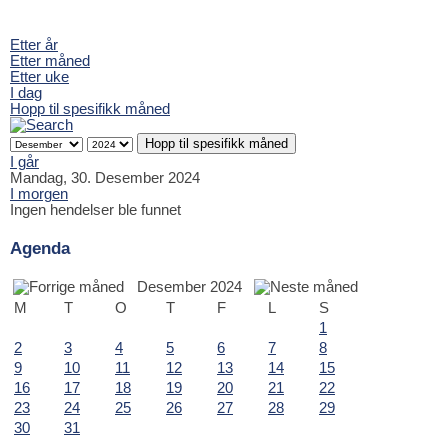
Etter år
Etter måned
Etter uke
I dag
Hopp til spesifikk måned
Hopp til spesifikk måned
I går
Mandag, 30. Desember 2024
I morgen
Ingen hendelser ble funnet
Agenda
Desember 2024
M
T
O
T
F
L
S
1
2
3
4
5
6
7
8
9
10
11
12
13
14
15
16
17
18
19
20
21
22
23
24
25
26
27
28
29
30
31