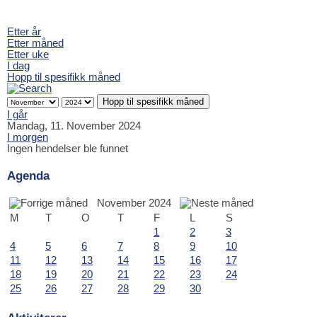
Etter år
Etter måned
Etter uke
I dag
Hopp til spesifikk måned
Hopp til spesifikk måned
I går
Mandag, 11. November 2024
I morgen
Ingen hendelser ble funnet
Agenda
November 2024
M
T
O
T
F
L
S
1
2
3
4
5
6
7
8
9
10
11
12
13
14
15
16
17
18
19
20
21
22
23
24
25
26
27
28
29
30