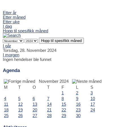
Etter år
Etter måned
Etter uke
I dag
Hopp til spesifikk måned
Hopp til spesifikk måned
I går
Torsdag, 28. November 2024
I morgen
Ingen hendelser ble funnet
Agenda
November 2024
M
T
O
T
F
L
S
1
2
3
4
5
6
7
8
9
10
11
12
13
14
15
16
17
18
19
20
21
22
23
24
25
26
27
28
29
30