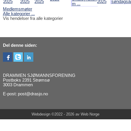
2025
2025
2025
2025
søndagså
m ...
Medlemsmøter
Alle kategorier ...
Vis hendelser fra alle kategorier
Del denne siden:
DRAMMEN SJØMANNSFORENING
Postboks 2391 Strømsø
3003 Drammen
E-post: post@drasjo.no
Webdesign
©2022 - 2026 av
Web Norge