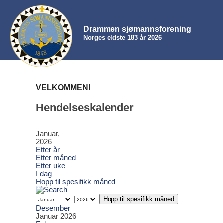
Drammen sjømannsforening
Norges eldste 183 år 2026
VELKOMMEN!
Hendelseskalender
Januar,
2026
Etter år
Etter måned
Etter uke
I dag
Hopp til spesifikk måned
Hopp til spesifikk måned
Desember
Januar 2026