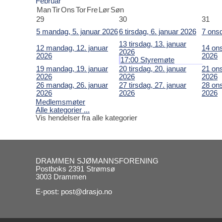
Februar
Man
Tir
Ons
Tor
Fre
Lør
Søn
29
30
31
5
mandag, 5. januar 2026
6
tirsdag, 6. januar 2026
7
onsd
13
tirsdag, 13. januar
12
mandag, 12. januar
14
ons
2026
2026
2026
17:00 Styremøte
19
mandag, 19. januar
20
tirsdag, 20. januar
21
ons
2026
2026
2026
26
mandag, 26. januar
27
tirsdag, 27. januar
28
ons
2026
2026
2026
Medlemsmøter
Alle kategorier ...
Vis hendelser fra alle kategorier
DRAMMEN SJØMANNSFORENING
Postboks 2391 Strømsø
3003 Drammen
E-post: post@drasjo.no