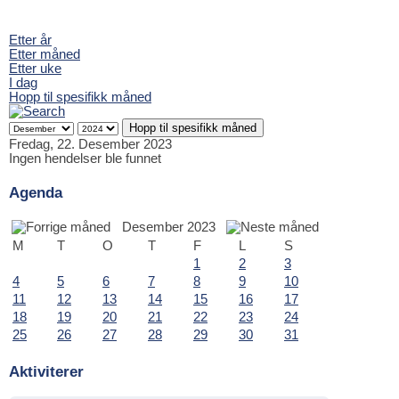
Etter år
Etter måned
Etter uke
I dag
Hopp til spesifikk måned
Hopp til spesifikk måned
Fredag, 22. Desember 2023
Ingen hendelser ble funnet
Agenda
Desember 2023
M
T
O
T
F
L
S
1
2
3
4
5
6
7
8
9
10
11
12
13
14
15
16
17
18
19
20
21
22
23
24
25
26
27
28
29
30
31
Aktiviterer