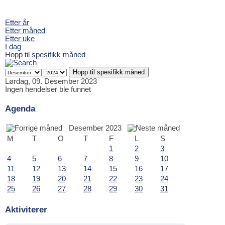
Etter år
Etter måned
Etter uke
I dag
Hopp til spesifikk måned
Hopp til spesifikk måned
Lørdag, 09. Desember 2023
Ingen hendelser ble funnet
Agenda
Desember 2023
M
T
O
T
F
L
S
1
2
3
4
5
6
7
8
9
10
11
12
13
14
15
16
17
18
19
20
21
22
23
24
25
26
27
28
29
30
31
Aktiviterer