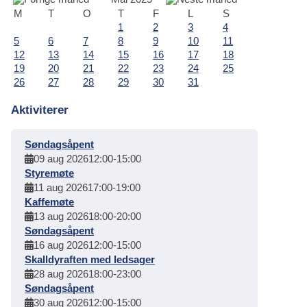
M
T
O
T
F
L
S
1
2
3
4
5
6
7
8
9
10
11
12
13
14
15
16
17
18
19
20
21
22
23
24
25
26
27
28
29
30
31
Aktiviterer
Søndagsåpent
09 aug 2026
12:00
-
15:00
Styremøte
11 aug 2026
17:00
-
19:00
Kaffemøte
13 aug 2026
18:00
-
20:00
Søndagsåpent
16 aug 2026
12:00
-
15:00
Skalldyraften med ledsager
28 aug 2026
18:00
-
23:00
Søndagsåpent
30 aug 2026
12:00
-
15:00