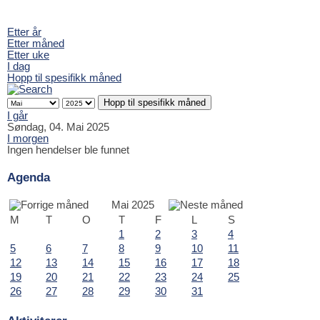
Etter år
Etter måned
Etter uke
I dag
Hopp til spesifikk måned
Hopp til spesifikk måned
I går
Søndag, 04. Mai 2025
I morgen
Ingen hendelser ble funnet
Agenda
Mai 2025
M
T
O
T
F
L
S
1
2
3
4
5
6
7
8
9
10
11
12
13
14
15
16
17
18
19
20
21
22
23
24
25
26
27
28
29
30
31