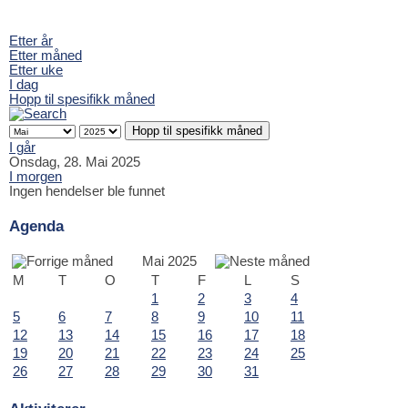
Etter år
Etter måned
Etter uke
I dag
Hopp til spesifikk måned
Hopp til spesifikk måned
I går
Onsdag, 28. Mai 2025
I morgen
Ingen hendelser ble funnet
Agenda
Mai 2025
M
T
O
T
F
L
S
1
2
3
4
5
6
7
8
9
10
11
12
13
14
15
16
17
18
19
20
21
22
23
24
25
26
27
28
29
30
31