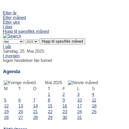
Etter år
Etter måned
Etter uke
I dag
Hopp til spesifikk måned
Hopp til spesifikk måned
I går
Søndag, 25. Mai 2025
I morgen
Ingen hendelser ble funnet
Agenda
Mai 2025
M
T
O
T
F
L
S
1
2
3
4
5
6
7
8
9
10
11
12
13
14
15
16
17
18
19
20
21
22
23
24
25
26
27
28
29
30
31