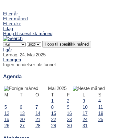
Etter år
Etter måned
Etter uke
I dag
Hopp til spesifikk måned
Hopp til spesifikk måned
I går
Lørdag, 24. Mai 2025
I morgen
Ingen hendelser ble funnet
Agenda
Mai 2025
M
T
O
T
F
L
S
1
2
3
4
5
6
7
8
9
10
11
12
13
14
15
16
17
18
19
20
21
22
23
24
25
26
27
28
29
30
31